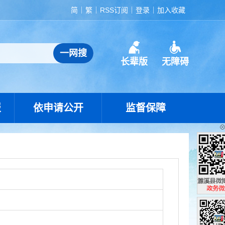
简
繁
RSS订阅
登录
加入收藏
长辈版
无障碍
报
依申请公开
监督保障
濉溪县政
政务微博