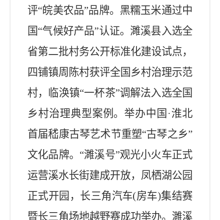
评“皖美农品”品牌。黑糯玉米通过中
国“气候好产品”认证。
濉溪县入
选全
省第二批村务公开标准化建设试点，
四铺镇周陈村获评全国乡村治理示范
村，临涣镇“一杯茶”调解法
入
选全国
乡村治理典型案例。
举办中国·淮北
首届嵇康古琴艺术节重塑“古琴之乡”
文化品牌。“濉溪号”观光小火车正式
运营溪水长街建成开放，凤栖湖公园
正式开园，长三角汽车(房车)集结赛
暨长三角场地越野赛成功举办。濉溪