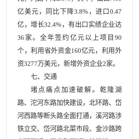
亿美元，同比下降
3.8
%，
进口0.47
亿，增长32.4%，
有出口实绩企业达
3
6
家。
全年签约亿元以上项目
90
个
，
利用省外资
金160
亿元
，利用外
资3277万美元
，新增外资企业2家
。
七、交通
堵点痛点加速破解
。
乾隆湖
路、沱河东路加快建设，北环路、岱
河西路等断头路全面打通，溪河路涉
铁立交、岱河路北菜市段、金沙路跨