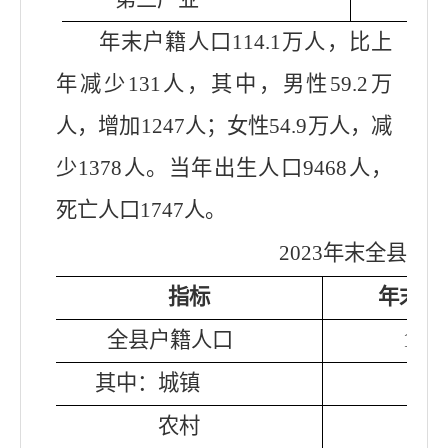
年末户籍人口114.1万人，比上
年减少
131
人，其中，男性59.
2
万
人，增加
1247
人；女性
54.9
万人，减
少
1378
人。当年出生人口9
468
人，
死亡人口
1747
人。
202
3
年末全县户
指标
年末数
全县户籍人口
1141
其中：
城镇
509
农村
632