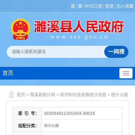
简
繁
RSS订阅
登录
加入收藏
首页
首页
>
濉溪县统计局
>
经济和社会发展统计信息
>
统计公报
索
引
号：
003094911/202404-00018
组配分类：
统计公报