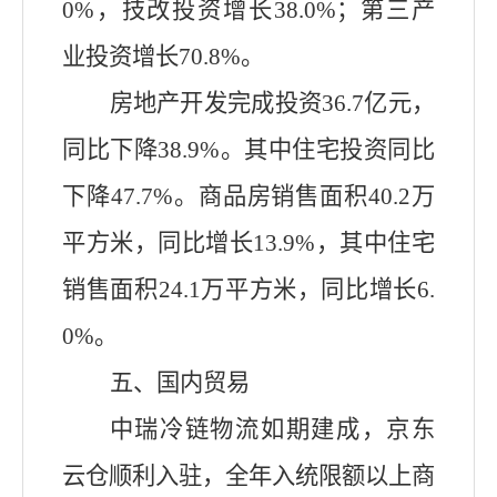
0%，技改投资增长38.0%；第三产
业投资增长70.8%。
房地产开发完成投资
36.7
亿元，
同比下降
38.9
%。其
中住宅投资同比
下降47.7
%。商品房销售面积
40.2
万
平方米，同比
增长13.9
%，其中住宅
销售面积
24.1
万平方米，同比
增长6.
0
%。
五、国内贸易
中瑞冷链物流如期建成，京东
云仓顺利入驻
，
全年入统限额以上商