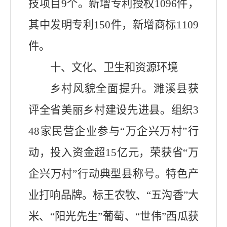
技项目9个
。新增专利授权
1096
件，
其中发明专利
150
件
，
新增商标1109
件
。
十、
文化、卫生和资源环境
乡村风貌全面提
升。濉溪
县获
评全省美丽乡村建设先进
县
。组织3
48家民营企业参与“万企兴万村”行
动，投入资金超15亿元，荣获省“万
企兴万村”行动典型县称号。特色产
业打响品牌
。
标王农牧、“五沟香”大
米、
“阳光先生”葡萄
、“世伟”西瓜获