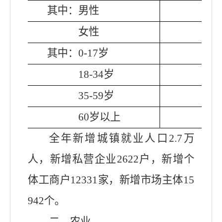
其中：男性
591
女性
549
其中：0-17岁
258
18-34岁
267
35-59岁
428
60岁以上
187
全年新增城镇就业人口
2
.7万
人，新增私营企业2
622
户，新增个
体工商户
12331
家
，
新增市场主体15
942个
。
二、农业