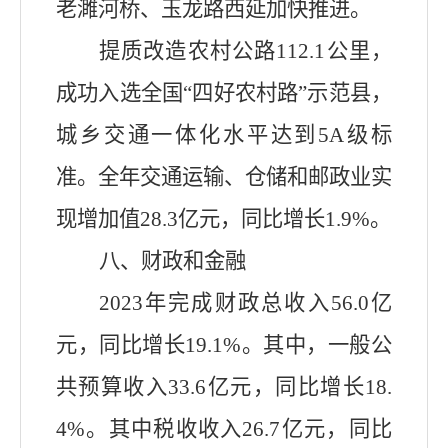
老濉河桥、玉龙路西延加快推进。
提质改造农村公路112.1公里，
成功入选全国“四好农村路”示范县
，
城乡交通一体化水平达到5A级标
准
。
全年交通运输、仓储和邮政业实
现增加值2
8.3
亿元，同比增长
1.9
%。
八、财政和金融
202
3
年完成财政总收入
56.0
亿
元，同比增长
19.1
%。其中，一般公
共预算收入
33.6
亿元，同比增长
18.
4
%。其中税收收入
26
.7亿
元，同比