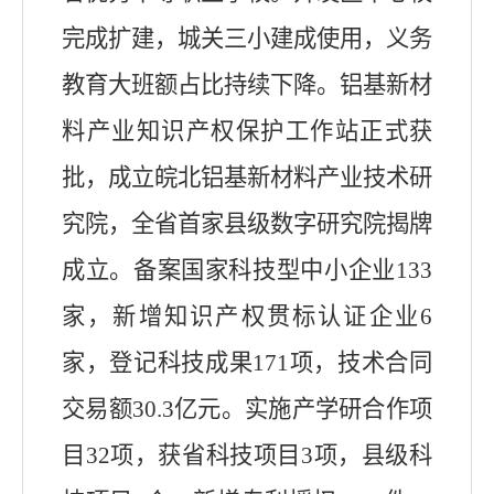
完成扩建，城关三小建成使用，义务
教育大班额占比持续下降。
铝基新材
料产业知识产权保护工作站正式获
批
，
成立皖北铝基新材料产业技术研
究院
，
全省首家县级数字研究院揭牌
成立。备案国家科技型中小企业133
家
，
新增知识产权贯标认证企业6
家
，
登记科技成果
171
项，技术合同
交易额
30.3
亿元。实施产学研合作项
目
32
项，获省科技项目
3
项
，
县级科