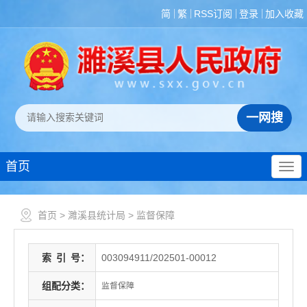
简
繁
RSS订阅
登录
加入收藏
首页
首页
>
濉溪县统计局
>
监督保障
索
引
号：
003094911/202501-00012
组配分类：
监督保障