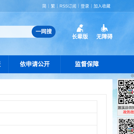
简
繁
RSS订阅
登录
加入收藏
长辈版
无障碍
报
依申请公开
监督保障
濉溪县政
政务微博