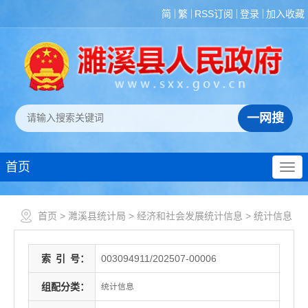
简
繁
RSS订阅
登录
加入收藏
首页
首页
>
濉溪县统计局
>
经济和社会发展统计信息
>
统计信息
索
引
号：
003094911/202507-00006
组配分类：
统计信息