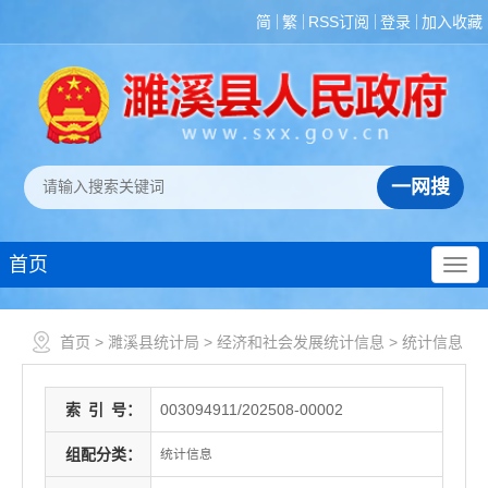
简
繁
RSS订阅
登录
加入收藏
首页
首页
>
濉溪县统计局
>
经济和社会发展统计信息
>
统计信息
索
引
号：
003094911/202508-00002
组配分类：
统计信息