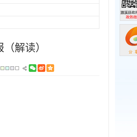
濉溪县政
政务微信
报（解读）