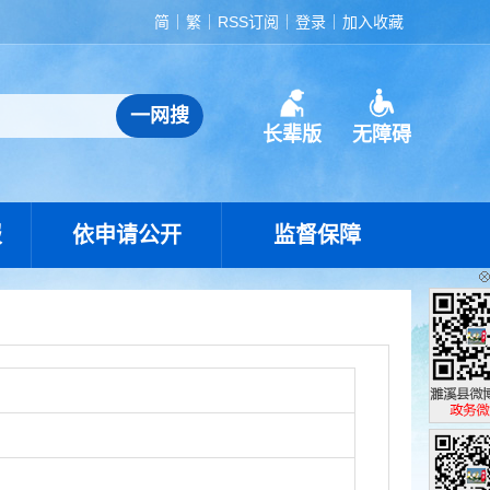
简
繁
RSS订阅
登录
加入收藏
长辈版
无障碍
报
依申请公开
监督保障
濉溪县政
政务微博