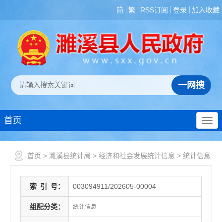
简
繁
RSS订阅
登录
加入收藏
首页
首页
>
濉溪县统计局
>
经济和社会发展统计信息
>
统计信息
索
引
号：
003094911/202605-00004
组配分类：
统计信息