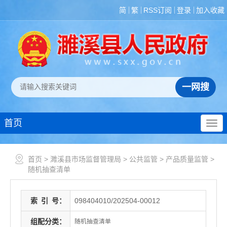
简
繁
RSS订阅
登录
加入收藏
首页
首页
>
濉溪县市场监督管理局
>
公共监管
>
产品质量监管
>
随机抽查清单
索
引
号：
098404010/202504-00012
组配分类：
随机抽查清单