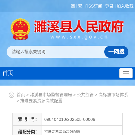
简
繁
RSS订阅
登录
加入收藏
首页
首页
>
濉溪县市场监督管理局
>
公共监管
>
高标准市场体系
>
推进要素资源高效配置
索
引
号：
098404010/202505-00006
组配分类：
推进要素资源高效配置