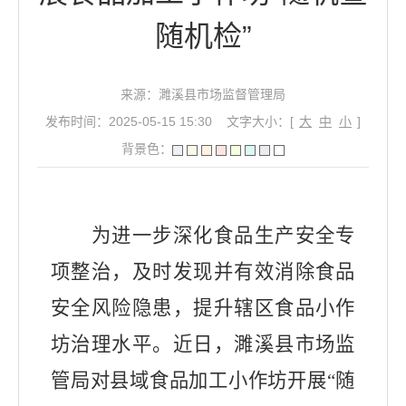
随机检”
来源：濉溪县市场监督管理局
发布时间：2025-05-15 15:30
文字大小：[
大
中
小
]
背景色：
为进一步深化食品生产安全专
项整治，
及时发现并有效消除食品
安全风险隐患，
提升辖区食品小作
坊治理水平
。
近日，
濉溪县
市场监
管局对
县域
食品
加工
小作坊开展
“随