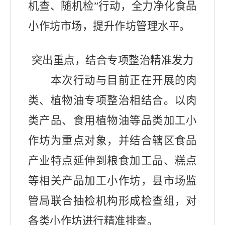
机查、随机检”行动，全力净化食品
小作坊市场，提升作坊管理水平。
突出重点，结合专项整治精准发力
本次
行动
与目前正在开展的肉
类、
植物油专
项整治相结合。以肉
类产品、食用植物油等品类
加工小
作坊
为重点
对象
，
并结合辖区食品
产业特点
延伸到
粮食加工品、糕点
等相关产品
加工小作坊
，
县
市场监
管局联合抽检机构
形成检查组，
对
各类小作坊
进行
精准排查
。