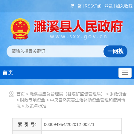
简
繁
RSS订阅
登录
加入收藏
首页
首页
>
濉溪县应急管理局（县煤矿监督管理局）
>
财政资金
>
财政专项资金
>
中央自然灾害生活补助资金管理和使用情
况
>
政策与标准
索
引
号：
003094954/202012-00271