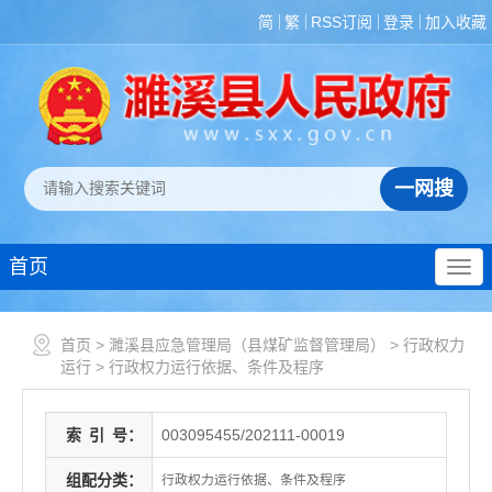
简
繁
RSS订阅
登录
加入收藏
首页
首页
>
濉溪县应急管理局（县煤矿监督管理局）
>
行政权力
运行
>
行政权力运行依据、条件及程序
索
引
号：
003095455/202111-00019
组配分类：
行政权力运行依据、条件及程序