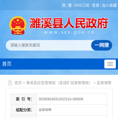
简
繁
RSS订阅
登录
加入收藏
首页
首页
>
濉溪县应急管理局（县煤矿监督管理局）
>
监督保障
索
引
号：
003095455/202310-00008
组配分类：
监督保障