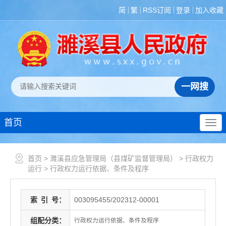
简
繁
RSS订阅
登录
加入收藏
首页
首页
>
濉溪县应急管理局（县煤矿监督管理局）
>
行政权力
运行
>
行政权力运行依据、条件及程序
索
引
号：
003095455/202312-00001
组配分类：
行政权力运行依据、条件及程序