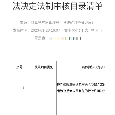
法决定法制审核目录清单
来源：濉溪县应急管理局（县煤矿监督管理局）
发布时间：2023-01-28 16:07
文字大小：[
大
中
小
]
背景色：
序号
执法项目类别
具体执法决定项目
拟作出的直接涉及申请人与他人之间有重
1
者涉及重大公共利益的行政许可决定；