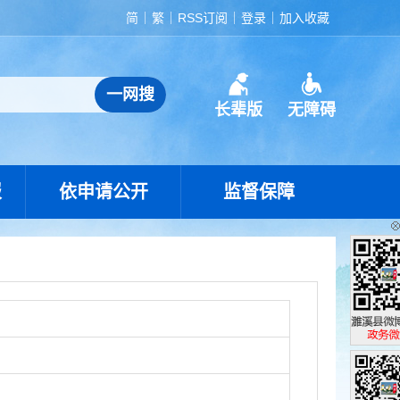
简
繁
RSS订阅
登录
加入收藏
长辈版
无障碍
报
依申请公开
监督保障
濉溪县政
政务微博