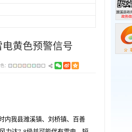
濉溪县政
政务微信
布雷电黄色预警信号
景色：
6小时内我县潍溪镇、刘桥镇、百善
力达7-8级并可能伴有雷电、短