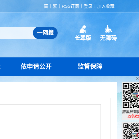
简
繁
RSS订阅
登录
加入收藏
长辈版
无障碍
报
依申请公开
监督保障
濉溪县政
政务微博