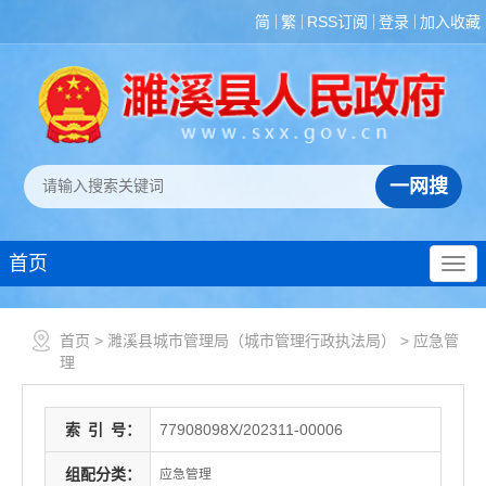
简
繁
RSS订阅
登录
加入收藏
首页
首页
>
濉溪县城市管理局（城市管理行政执法局）
>
应急管
理
索
引
号：
77908098X/202311-00006
组配分类：
应急管理