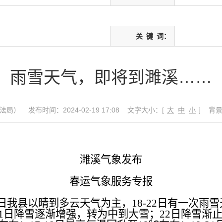
关
键
词：
雨雪天气，即将到濉溪……
法局）
发布时间：2024-02-19 17:08
文字大小：[
大
中
小
]
背
濉溪气象发布
春运气象服务专报
17日我县以晴到多云天气为主，18-22日有一次雨
21日降雪逐渐增强，转为中到大雪；22日降雪渐