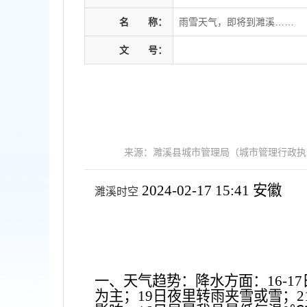
名
称：
雨雪天气，即将到濉溪……
文
号：
来源：濉溪县城市管理局（城市管理行政执
2024-02-17 15:41
安徽
濉溪时空
一、天气趋势：降水方面：
16-
为主；19日夜里转雨夹雪或雪；