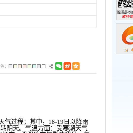
濉溪县政
政务微信
景色：
雪天气过程；其中，18-19日以降雨
止转阴天。气温方面：受寒潮天气