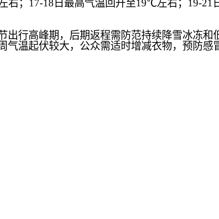
左右；17-18日最高气温回升至19℃左右；19-
春节出行高峰期，后期返程需防范持续降雪冰冻和
一周气温起伏较大，公众需适时增减衣物，预防感