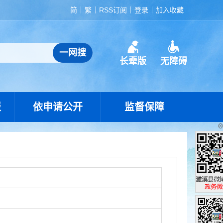
简
繁
RSS订阅
登录
加入收藏
长辈版
无障碍
报
依申请公开
监督保障
濉溪县政
政务微博