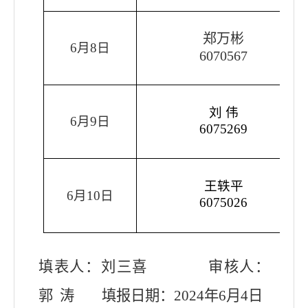
郑万彬
6
月
8
日
6070567
刘
伟
6
月
9
日
6075269
王轶平
6
月
10
日
6075026
填表人：
刘三喜
审核人：
郭
涛
填报日期：
202
4
年
6
月
4
日