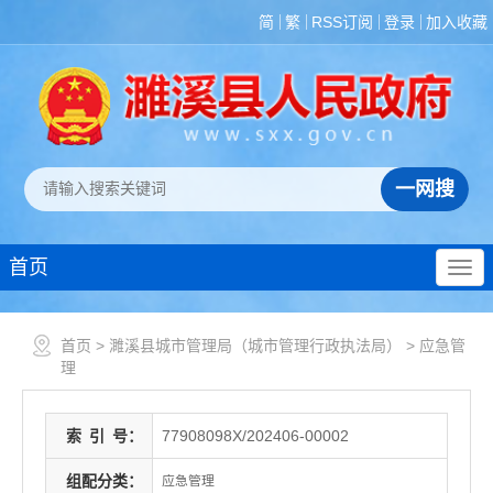
简
繁
RSS订阅
登录
加入收藏
首页
首页
>
濉溪县城市管理局（城市管理行政执法局）
>
应急管
理
索
引
号：
77908098X/202406-00002
组配分类：
应急管理