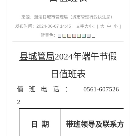
来源：濉溪县城市管理局（城市管理行政执法局）
发布时间：2024-06-07 14:45
文字大小：[
大
中
小
]
背景色：
县城管局
202
4
年
端午
节假
日值班表
值班电话：
0561-
607526
2
日
期
带班领导及联系方式