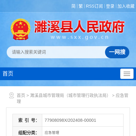
简
繁
RSS订阅
登录
加入收藏
首页
首页
>
濉溪县城市管理局（城市管理行政执法局）
>
应急管
理
索
引
号：
77908098X/202408-00001
组配分类：
应急管理