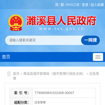
简
繁
RSS订阅
登录
加入收藏
首页
首页
>
濉溪县城市管理局（城市管理行政执法局）
>
应急管
理
索
引
号：
77908098X/202408-00007
组配分类：
应急管理