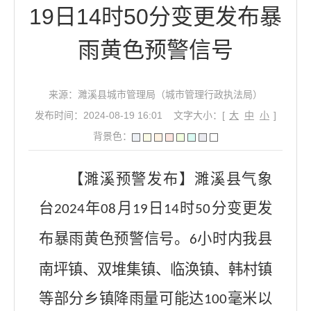
19日14时50分变更发布暴
雨黄色预警信号
来源：濉溪县城市管理局（城市管理行政执法局）
发布时间：2024-08-19 16:01
文字大小：[
大
中
小
]
背景色：
【濉溪预警发布】濉溪县气象
台
年
月
日
时
分变更发
2024
08
19
14
50
布暴雨黄色预警信号。
小时内我县
6
南坪镇、双堆集镇、临涣镇、韩村镇
等部分乡镇降雨量可能达
毫米以
100