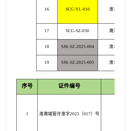
16
SCG-YL-010
淮北汉都置
17
SCG-SZ-030
濉溪深科置
18
SJK-SZ-2025-004
淮北华润燃
19
SJK-SZ-2025-005
淮北华润燃
序号
证件编号
项目
建筑垃
1
淮濉城管许淮字2025（017）号
渣土