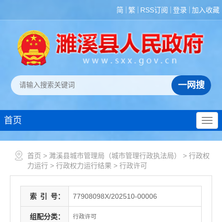
简
繁
RSS订阅
登录
加入收藏
首页
首页
>
濉溪县城市管理局（城市管理行政执法局）
>
行政权
力运行
>
行政权力运行结果
>
行政许可
索
引
号：
77908098X/202510-00006
组配分类：
行政许可