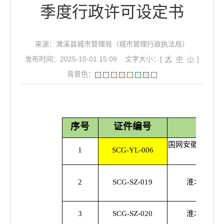
季度行政许可设定书
来源：濉溪县城市管理局（城市管理行政执法局）
发布时间：2025-10-01 15:09
文字大小：[
大
中
小
]
背景色：
序号
证件编号
建设
国网安徽省电力
1
SCG-YL-006
公
2
SCG-SZ-019
淮北华润燃
3
SCG-SZ-020
淮北华润燃