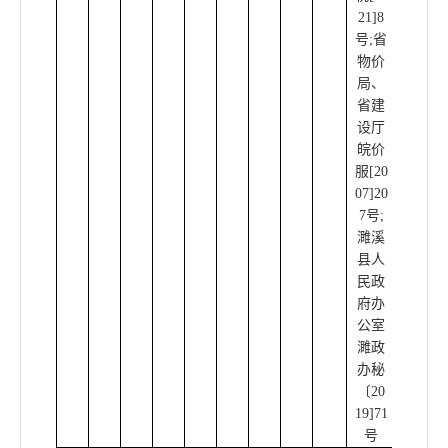
21]8
日起
，
号;省
城镇垃
物价
圾处理
局、
费统一
省建
划转至
设厅
税务部
皖价
门征
服[20
收。
07]20
7号;
濉溪
县人
民政
府办
公室
濉政
办秘
〔20
19]71
号