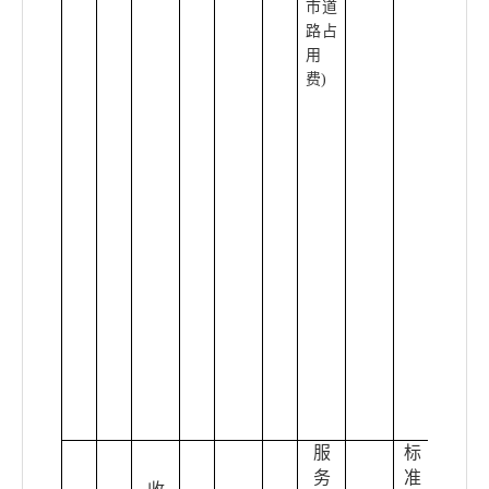
市道
安徽
路占
省发
用
展和
费)
改革
委员
会皖
财综
[2020
J1241
号;淮
政办
[201
2]11
号;淮
住建
[202
2]243
号
服
标
务
准