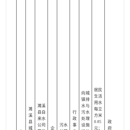
和国
国务
院令
第六
百四
十一
号公
布)、
《安
徽省
城市
污水
处理
费管
居民
向城
理暂
生活
镇排
行办
用水
濉溪
水与
法》
濉
每立
县自
行
污水
(2005
溪
方米
来水
政
处理
年4
县
0.85
政
公司
污水
事
设施
月24
城
企
元；
府