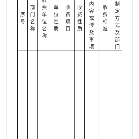
收
内
制
部
费
单
收
收
收
容
定
序
门
单
位
费
费
费
政策
或
方
号
名
位
性
项
性
标
依据
涉
式
称
名
质
目
质
准
及
及
称
事
部
项
门
《城
镇排
水与
污水
处理
条
例》
(2013
年10
月2
日中
华人
民共