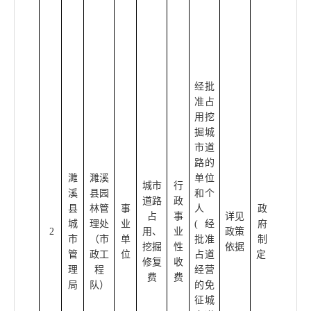
价
局、
省财
政厅
皖价
费[20
经批
02]18
准占
6号:
用挖
省物
掘城
价
市道
局、
路的
省财
濉
濉溪
单位
城市
行
政厅
溪
县园
和个
道路
政
皖价
县
林管
事
人
政
占
事
详见
费[20
城
理处
业
(经
府
2
用、
业
政策
06]24
市
（市
单
批准
制
挖掘
性
依据
0号;
管
政工
位
占道
定
修复
收
安徽
理
程
经营
费
费
省财
局
队）
的免
政
征城
厅、