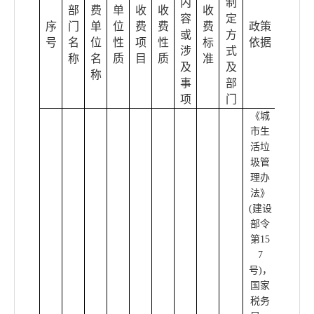
内
制
部
费
单
收
收
收
容
定
序
门
单
位
费
费
费
政策
或
方
备注
号
名
位
性
项
性
标
依据
涉
式
称
名
质
目
质
准
及
及
称
事
部
项
门
《城
市生
活垃
圾管
理办
法》
(建设
部令
第15
7
号)
，
国家
税务
国家税