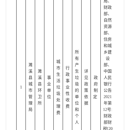
局、
务总
财政
局、
部、
财政
自然
部、自
资源
然资源
部、
部、
住房
住房和
和城
城乡建
所
乡建
设部、
有
设
中国人
城
濉
产
部、
民银行
市
行
溪
濉
生
详
中国
公告
生
政
县
溪
事
垃
见
政
人民
2021年
活
事
城
县
业
圾
政
府
银行
第12
1
垃
业
市
环
单
的
策
制
公告
号，根
圾
性
管
卫
位
单
依
定
2021
据
财税
处
收
理
所
位
据
年第
〔
202
理
费
局
和
12号:
1〕8
费
个
财政
号），
人
部财
自2021
税[20
年7月1