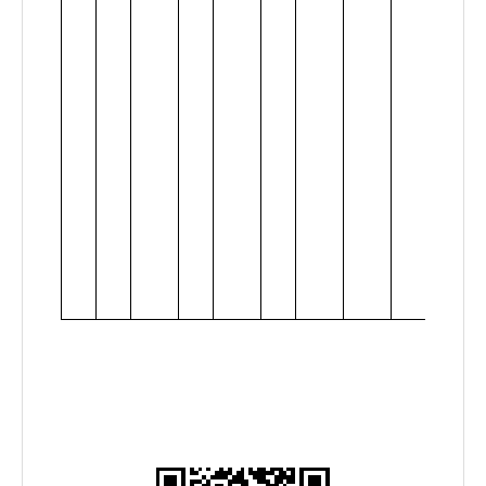
革委
(物价
局)、
财政
局、
城乡
建设
委员
会濉
发改
价格
[201
7]5号