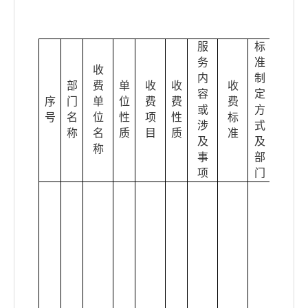
服
标
务
准
收
内
制
部
费
单
收
收
收
容
定
序
门
单
位
费
费
费
政策
或
方
号
名
位
性
项
性
标
依据
涉
式
称
名
质
目
质
准
及
及
称
事
部
项
门
安徽
省建
设
厅
建
城
[20
02]23
2号;
省物