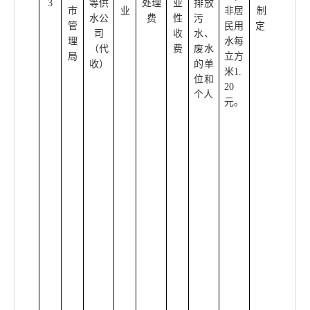
3
等供
处理
业
排放
日安
市
业
非居
制
水公
费
性
污
徽省
管
民用
定
司
收
水、
人民
理
水每
（代
费
废水
政府
局
立方
收）
的单
令第
米1.
位和
一百
20
个人
八十
元。
三号
公布)
濉溪
县人
民政
府文
件
濉政
[200
4]97
号、
濉溪
县发
展改