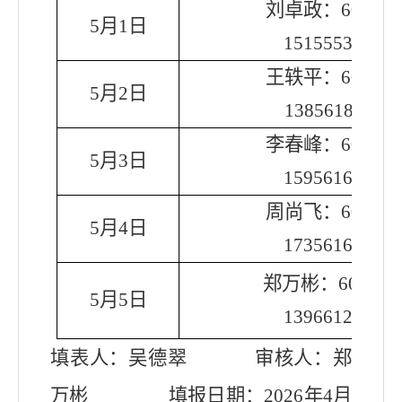
刘卓政：
608607
5
月
1
日
15155535678
王轶平：
607502
5
月
2
日
13856187111
李春峰
：
608607
5
月
3
日
15956169103
周尚飞
：
607597
5
月
4
日
17356162755
郑万彬：
607056
5
月
5
日
13966123444
填表人：
吴德翠
审核人：
郑
万彬
填报日期：
202
6
年
4
月