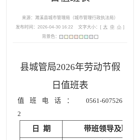
来源：濉溪县城市管理局（城市管理行政执法局）
发布时间：2026-04-30 16:22
文字大小：[
大
中
小
]
背景色：
县城管局
202
6
年
劳动
节假
日值班表
值班电话：
0561-
607526
2
日
期
带班领导及联系