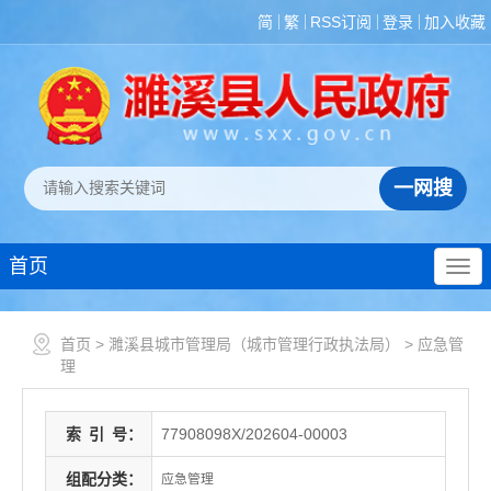
简
繁
RSS订阅
登录
加入收藏
首页
首页
>
濉溪县城市管理局（城市管理行政执法局）
>
应急管
理
索
引
号：
77908098X/202604-00003
组配分类：
应急管理