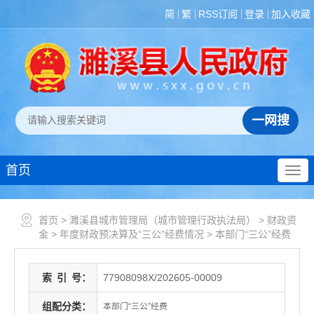
简
繁
RSS订阅
登录
加入收藏
首页
首页
>
濉溪县城市管理局（城市管理行政执法局）
>
财政资
金
>
年度财政预决算及“三公”经费情况
>
本部门“三公”经费
索
引
号：
77908098X/202605-00009
组配分类：
本部门“三公”经费