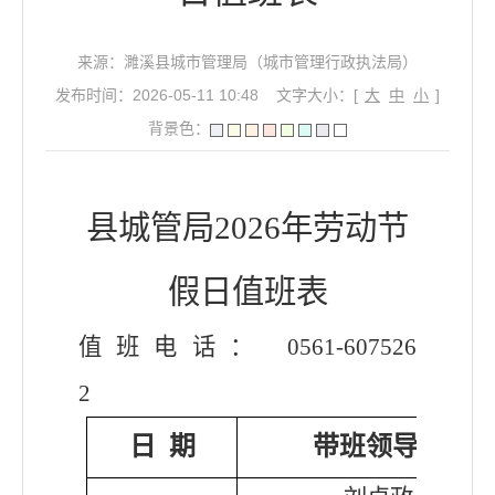
来源：濉溪县城市管理局（城市管理行政执法局）
发布时间：2026-05-11 10:48
文字大小：[
大
中
小
]
背景色：
县城管局
202
6
年
劳动
节
假日值班表
值班电话：
0561-
607526
2
日
期
带班领导及联