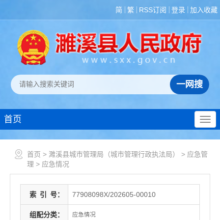
简
繁
RSS订阅
登录
加入收藏
首页
首页
>
濉溪县城市管理局（城市管理行政执法局）
>
应急管
理
>
应急情况
索
引
号：
77908098X/202605-00010
组配分类：
应急情况