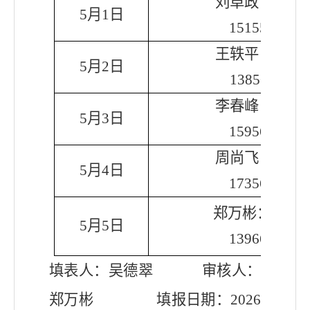
刘卓政：
6086
5
月
1
日
1515553567
王轶平：
6075
5
月
2
日
1385618711
李春峰
：
6086
5
月
3
日
1595616910
周尚飞
：
6075
5
月
4
日
1735616275
郑万彬：
60705
5
月
5
日
1396612344
填表人：
吴德翠
审核人：
郑万彬
填报日期：
202
6