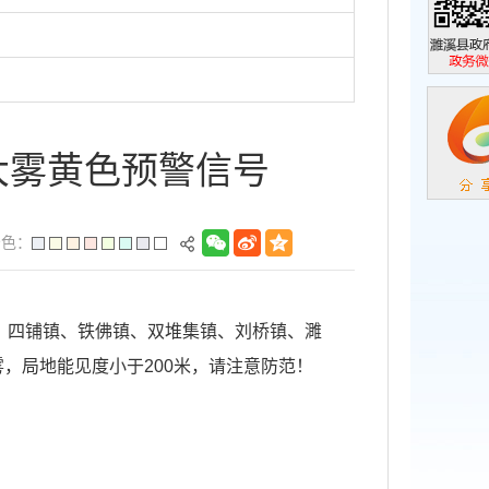
濉溪县政
政务微信
布大雾黄色预警信号
景色：
善镇、四铺镇、铁佛镇、双堆集镇、刘桥镇、濉
，局地能见度小于200米，请注意防范！