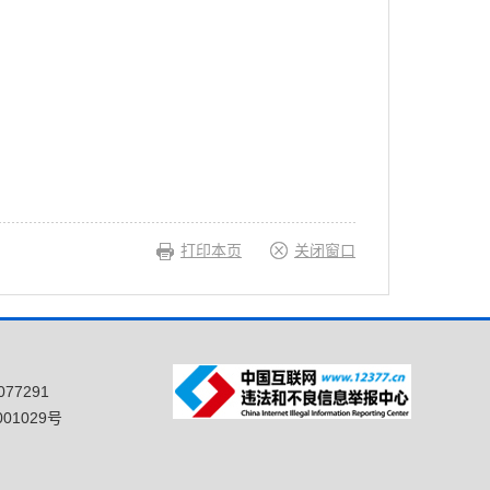
打印本页
关闭窗口
77291
01029号