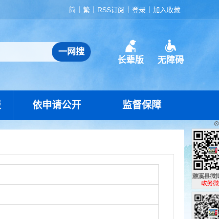
简
繁
RSS订阅
登录
加入收藏
长辈版
无障碍
报
依申请公开
监督保障
濉溪县政
政务微博