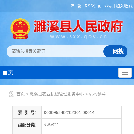
简
繁
RSS订阅
登录
加入收藏
首页
首页
>
濉溪县农业机械管理服务中心
>
机构领导
索
引
号：
003095340/202301-00014
组配分类：
机构领导