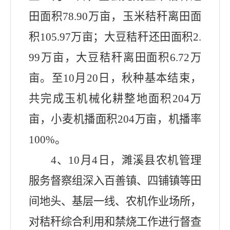
田面积
78.90
万亩，玉米秸秆离田面
积
105.97
万亩；大豆秸秆还田面积
2.
99
万亩，大豆秸秆离田面积
6.72
万
亩。至
10
月
20
日，秋种基本结束，
共完成玉机械化耕整地面积
204
万
亩，小麦机播面积
204
万亩，机播率
100%
。
4
、
10
月
4
日，濉溪县农机管理
服务督察组深入百善镇、四铺镇等田
间地头、基层一线、农机作业场所，
对秸秆综合利用和禁烧工作进行督查