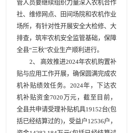
管人员要继续组织力量深入农机合作
社、维修网点、田间场院和农机作业
场所，有针对性开展安全大检修、大
排查，筑牢农机安全监管基础，保障
全县“三秋”农业生产顺利进行。
2
、
高效推进
2024
年农机购置补
贴与应用工作开展，确保圆满完成农
机补贴绩效任务。
2024
年，下达农
机补贴资金
7020
万元，截至目前，
全县共申请受理补贴机具
19152
台
(
包
括已经结算过的
)
，受益户
12536
户，