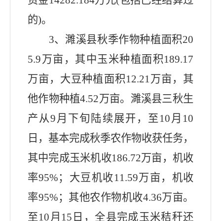
资金
14282.184
万元
(
包括已经结算过
的
)
。
3
、濉溪县秋季作物种植面积
20
5.9
万亩，其中玉米种植面积
189.17
万亩，大豆种植面积
12.21
万亩，其
他作物种植
4.52
万亩。濉溪县三秋生
产从
9
月下旬陆续展开，至
10
月
10
日，基本完成秋季农作物收获任务，
其中完成玉米机收
186.72
万亩，机收
率
95%
；大豆机收
11.59
万亩，机收
率
95%
；其他农作物机收
4.36
万亩。
至
10
月
15
日，全县完成玉米秸秆还