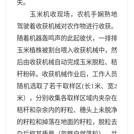
失。
玉米机收现场，农机手娴熟地
驾驶着收获机械对农作物进行收获。
随着机器轰鸣声的此起彼伏，一排排
玉米植株被割台喂入收获机械中，然
后由收获机械自动完成玉米脱粒、秸
秆粉碎。收获机械作业后，工作人员
随机选取了若干取样区
(
长
1
米、宽
2
米），分别收集各取样区域内夹杂在
秸秆和杂余内的籽粒、穗头上未脱净
的籽粒和掉落在地面的籽粒，脱粒去