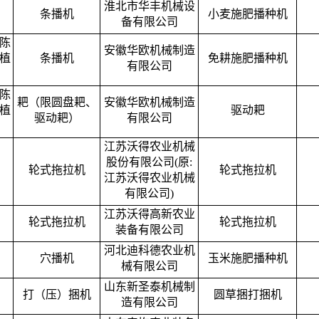
淮北市华丰机械设
条播机
小麦施肥播种机
备有限公司
陈
安徽华欧机械制造
植
条播机
免耕施肥播种机
有限公司
陈
耙（限圆盘耙、
安徽华欧机械制造
植
驱动耙
驱动耙）
有限公司
江苏沃得农业机械
股份有限公司(原:
轮式拖拉机
轮式拖拉机
江苏沃得农业机械
有限公司)
江苏沃得高新农业
轮式拖拉机
轮式拖拉机
装备有限公司
河北迪科德农业机
穴播机
玉米施肥播种机
械有限公司
山东新圣泰机械制
打（压）捆机
圆草捆打捆机
造有限公司