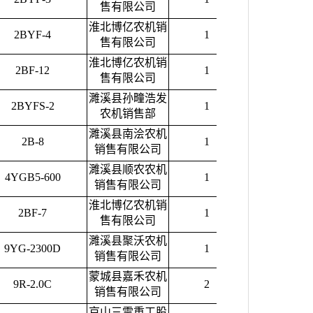
售有限公司
淮北博亿农机销
2BYF-4
1
5400.00
售有限公司
淮北博亿农机销
2BF-12
1
6400.00
售有限公司
濉溪县孙疃浩发
2BYFS-2
1
2300.00
农机销售部
濉溪县南浍农机
2B-8
1
2300.00
销售有限公司
濉溪县顺农农机
4YGB5-600
1
35000.00
销售有限公司
淮北博亿农机销
2BF-7
1
2700.00
售有限公司
濉溪县聚沃农机
9YG-2300D
1
170000.00
销售有限公司
蒙城县嘉禾农机
9R-2.0C
2
2200.00
销售有限公司
京山三雷重工股