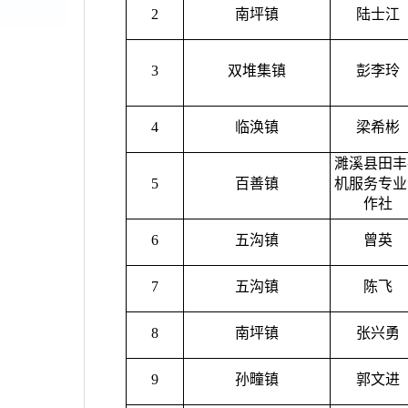
2
南坪镇
陆士江
3
双堆集镇
彭李玲
4
临涣镇
梁希彬
濉溪县田丰
5
百善镇
机服务专业
作社
6
五沟镇
曾英
7
五沟镇
陈飞
8
南坪镇
张兴勇
9
孙疃镇
郭文进