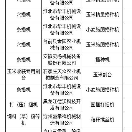
备有限公司
淮北市华丰机械设
穴播机
玉米精量播种机
备有限公司
淮北市华丰机械设
条播机
小麦施肥播种机
备有限公司
台前县金园农业机
穴播机
玉米施肥播种机
械有限公司
安徽灵杨机械装备
条播机
播种机
股份有限公司
玉米收获专用割
石家庄天众农业机
玉米割台
台
械制造有限公司
淮北市华丰机械设
条播机
小麦施肥播种机
备有限公司
黑龙江德沃科技开
打（压）捆机
圆捆打捆机
发有限公司
饲料（草）粉碎
沧州盛承祥机械制
秸秆揉丝机
机
造有限公司
京山三雷重工股份