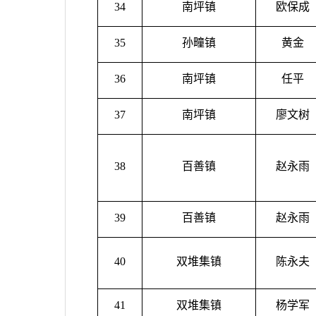
34
南坪镇
欧保成
35
孙疃镇
黄金
36
南坪镇
任平
37
南坪镇
廖文树
38
百善镇
赵永雨
39
百善镇
赵永雨
40
双堆集镇
陈永夫
41
双堆集镇
杨学军