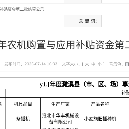
用补贴资金第二批结算公示
关
键
词：
25年农机购置与应用补贴资金第
发布时间：2025-07-14 16:33
文字大小：[
大
中
小
]
背景色：
y1.[年度濉溪县（市、区、场
补
名
机具品目
生产厂家
产品名称
淮北市华丰机械设
条播机
小麦施肥播种机
备有限公司