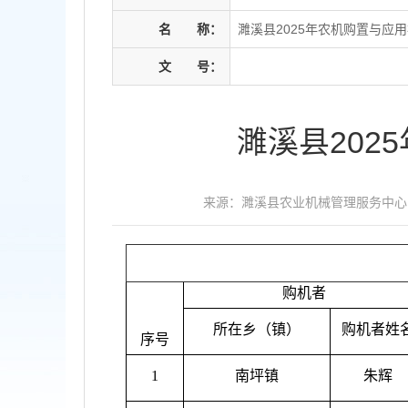
名
称：
濉溪县2025年农机购置与应
文
号：
濉溪县20
来源：濉溪县农业机械管理服务中心
购机者
所在乡（镇）
购机者姓
序号
1
南坪镇
朱辉