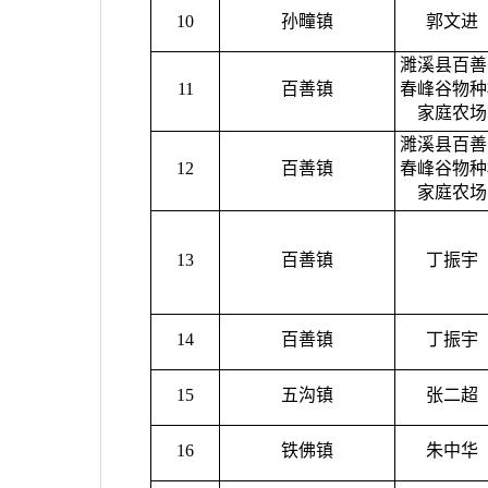
10
孙疃镇
郭文进
濉溪县百善
11
百善镇
春峰谷物种
家庭农场
濉溪县百善
12
百善镇
春峰谷物种
家庭农场
13
百善镇
丁振宇
14
百善镇
丁振宇
15
五沟镇
张二超
16
铁佛镇
朱中华