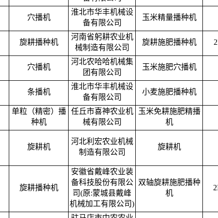
淮北市华丰机械设
穴播机
玉米精量播种机
备有限公司
河南省躬耕农业机
旋耕播种机
旋耕施肥播种机
2
械制造有限公司
河北农哈哈机械集
穴播机
玉米施肥穴播机
团有限公司
淮北市华丰机械设
条播机
小麦施肥播种机
备有限公司
单粒（精密）播
任丘市喜神农业机
玉米免耕施肥精播
种机
械有限公司
机
河北利宏农业机械
旋耕机
旋耕机
制造有限公司
安徽省戴峰农业装
备科技股份有限公
双轴旋耕施肥播种
旋耕播种机
2
司(原:蒙城县戴峰
机
机械加工有限公司)
驻马店市中农农业