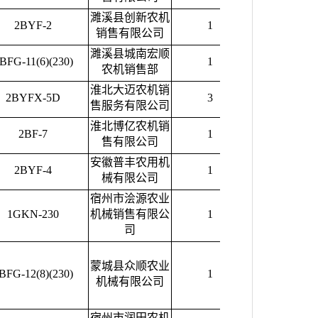
濉溪县创新农机
2BYF-2
1
2400.00
销售有限公司
濉溪县城南宏顺
BFG-11(6)(230)
1
12000.00
农机销售部
淮北大迈农机销
2BYFX-5D
3
13000.00
售服务有限公司
淮北博亿农机销
2BF-7
1
2650.00
售有限公司
安徽普丰农用机
2BYF-4
1
4400.00
械有限公司
宿州市浍源农业
1GKN-230
机械销售有限公
1
6800.00
司
蒙城县众顺农业
BFG-12(8)(230)
1
23500.00
机械有限公司
宿州市润田农机