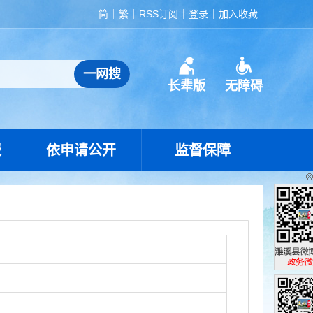
简
繁
RSS订阅
登录
加入收藏
长辈版
无障碍
报
依申请公开
监督保障
濉溪县政
政务微博