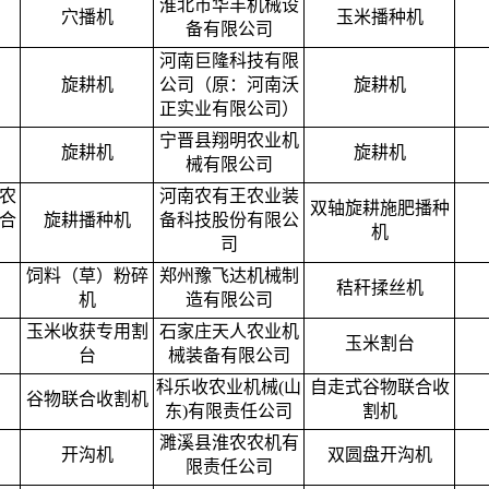
淮北市华丰机械设
穴播机
玉米播种机
备有限公司
河南巨隆科技有限
旋耕机
公司（原：河南沃
旋耕机
正实业有限公司）
宁晋县翔明农业机
旋耕机
旋耕机
械有限公司
农
河南农有王农业装
双轴旋耕施肥播种
合
旋耕播种机
备科技股份有限公
机
司
饲料（草）粉碎
郑州豫飞达机械制
秸秆揉丝机
机
造有限公司
玉米收获专用割
石家庄天人农业机
玉米割台
台
械装备有限公司
科乐收农业机械(山
自走式谷物联合收
谷物联合收割机
东)有限责任公司
割机
濉溪县淮农农机有
开沟机
双圆盘开沟机
限责任公司