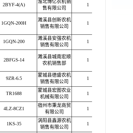
淮北博亿农机销
2BYF-4(A)
1
5600.00
售有限公司
濉溪县创新农机
1GQN-200H
1
7000.00
销售有限公司
濉溪县安强农机
1GQN-200
1
6500.00
销售有限公司
濉溪县城南宏顺
2BFGS-14
1
22000.00
农机销售部
蒙城县德盛农机
9ZR-6.5
1
8000.00
销售有限公司
蒙城县宏图农业
TR1688
1
61800.00
机械有限公司
宿州市秉龙商贸
4LZ-8CZ1
1
184000.00
有限公司
涡阳县鑫源农机
1KS-35
1
5600.00
销售有限公司