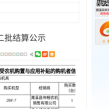
濉溪县政
政务微信
二批结算公示
）享受农机购置与应用补贴的购机者信息表
贴机具
购买数量
单台销售价
购买机型
经销商
（台）
格（元）
濉溪县伟畅农机
2BF-7
1
2600.00
销售有限公司