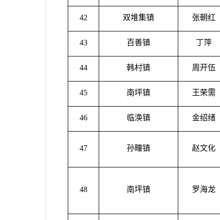
42
双堆集镇
张朝红
43
百善镇
丁萍
44
韩村镇
周开伍
45
南坪镇
王荣需
46
临涣镇
金绍绪
47
孙疃镇
赵文化
48
南坪镇
罗海龙