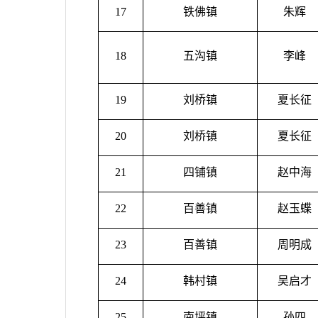
17
铁佛镇
朱辉
18
五沟镇
李峰
19
刘桥镇
夏长征
20
刘桥镇
夏长征
21
四铺镇
赵中海
22
百善镇
赵玉蝶
23
百善镇
周明成
24
韩村镇
吴启才
25
南坪镇
孙四