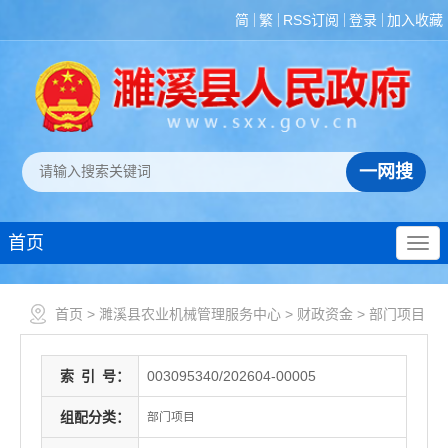
简
繁
RSS订阅
登录
加入收藏
首页
首页
>
濉溪县农业机械管理服务中心
>
财政资金
>
部门项目
索
引
号：
003095340/202604-00005
组配分类：
部门项目