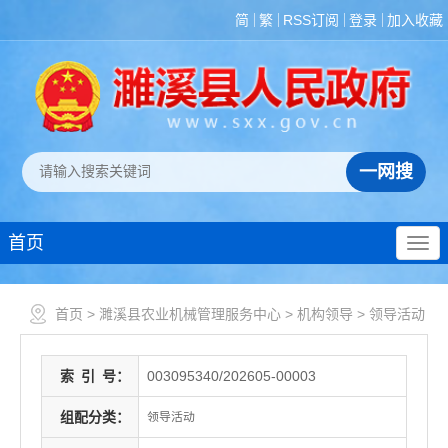
简
繁
RSS订阅
登录
加入收藏
首页
首页
>
濉溪县农业机械管理服务中心
>
机构领导
>
领导活动
索
引
号：
003095340/202605-00003
组配分类：
领导活动