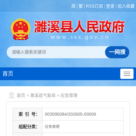
简
繁
RSS订阅
登录
加入收藏
首页
首页
>
濉溪县气象局
>
应急管理
索
引
号：
003095084/202605-00006
组配分类：
应急管理