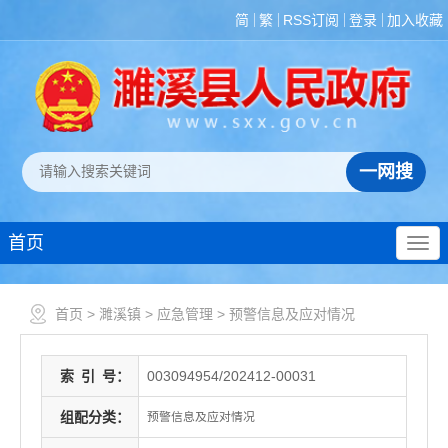
简
繁
RSS订阅
登录
加入收藏
首页
首页
>
濉溪镇
>
应急管理
>
预警信息及应对情况
索
引
号：
003094954/202412-00031
组配分类：
预警信息及应对情况