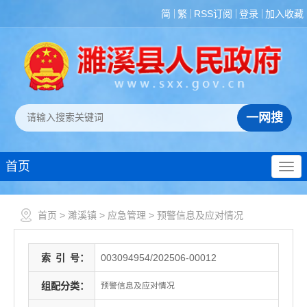
简
繁
RSS订阅
登录
加入收藏
首页
首页
>
濉溪镇
>
应急管理
>
预警信息及应对情况
索
引
号：
003094954/202506-00012
组配分类：
预警信息及应对情况