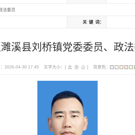
政法委员
关
键
词：
强濉溪县刘桥镇党委委员、政法
026-04-30 17:45
文字大小：[
大
中
小
]
背景色：