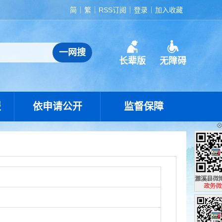
简
繁
RSS订阅
登录
加入收藏
长辈版
无障碍
报
依申请公开
监督保障
濉溪县政
政务微博