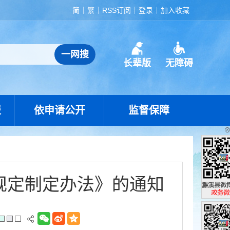
简
繁
RSS订阅
登录
加入收藏
长辈版
无障碍
报
依申请公开
监督保障
规定制定办法》的通知
濉溪县政
政务微博