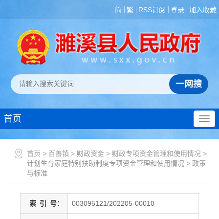
简
繁
RSS订阅
登录
加入收藏
首页
首页
>
百善镇
>
财政资金
>
财政专项资金管理和使用情况
>
计划生育家庭特别扶助制度专项资金管理和使用情况
>
政策
与标准
索
引
号：
003095121/202205-00010