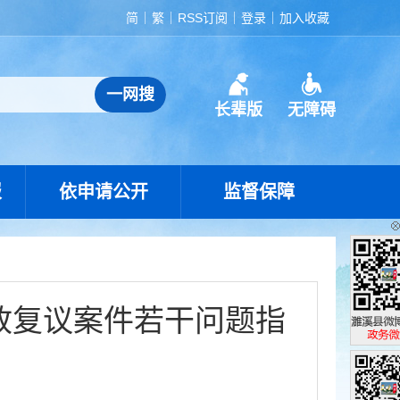
简
繁
RSS订阅
登录
加入收藏
长辈版
无障碍
报
依申请公开
监督保障
政复议案件若干问题指
濉溪县政
政务微博