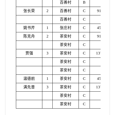
百善村
B
张长荣
2
百善村
C
914
百善村
C
姚书芹
1
张庄村
C
457
陈克舟
2
茶安村
C
914
茶安村
C
贾强
3
茶安村
C
1371
茶安村
C
茶安村
C
温德前
1
茶安村
C
457
满先普
3
茶安村
C
1371
茶安村
C
茶安村
C