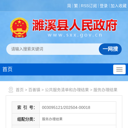
简
繁
RSS订阅
登录
加入收藏
首页
首页
>
百善镇
>
公共服务清单和办理结果
>
服务办理结果
索
引
号：
003095121/202504-00018
组配分类：
服务办理结果