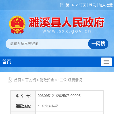
简
繁
RSS订阅
登录
加入收藏
首页
首页
>
百善镇
>
财政资金
>
“三公”经费情况
索
引
号：
003095121/202507-00005
组配分类：
“三公”经费情况