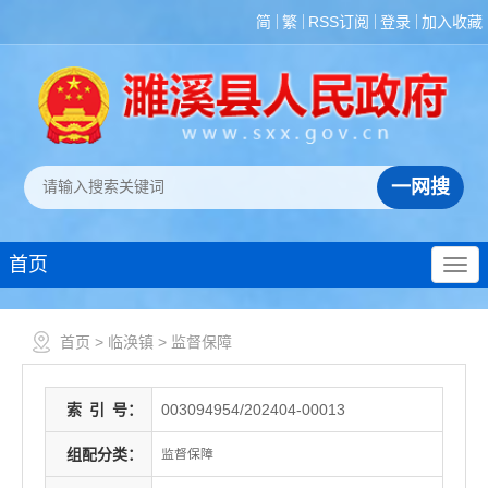
简
繁
RSS订阅
登录
加入收藏
首页
首页
>
临涣镇
>
监督保障
索
引
号：
003094954/202404-00013
组配分类：
监督保障