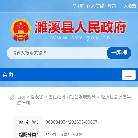
简
繁
RSS订阅
登录
加入收藏
首页
首页
>
临涣镇
>
国民经济和社会发展规划
>
经济社会发展年
度计划
索
引
号：
003094954/202605-00007
组配分类：
经济社会发展年度计划