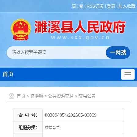
简
繁
RSS订阅
登录
加入收藏
首页
首页
>
临涣镇
>
公共资源交易
>
交易公告
索
引
号：
003094954/202605-00009
组配分类：
交易公告