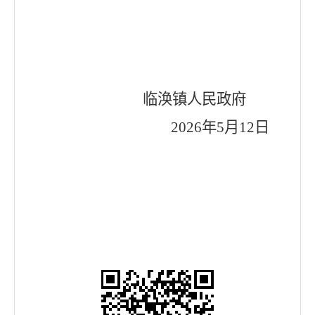
临涣镇人民政府
2026
年
5
月
12
日