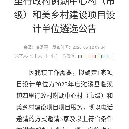
里行政村谢湖中心村（市
级）和美乡村建设项目设
计单位遴选公告
来源：临涣镇
发布时间：2026-05-12 09:34
文字大小：[
大
中
小
]
背景色：
因我镇工作需要，拟确定
1
家
项
目设计
单位为
2025
年度濉溪县临涣
镇
四里
行政村
谢湖
中心村（市级）和
美乡村建设项目
项目服务，现以电话
邀请的方式邀请
3
家及以上符合条件