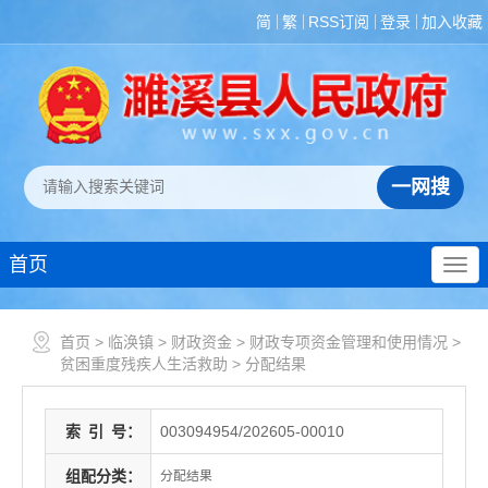
简
繁
RSS订阅
登录
加入收藏
首页
首页
>
临涣镇
>
财政资金
>
财政专项资金管理和使用情况
>
贫困重度残疾人生活救助
>
分配结果
索
引
号：
003094954/202605-00010
组配分类：
分配结果