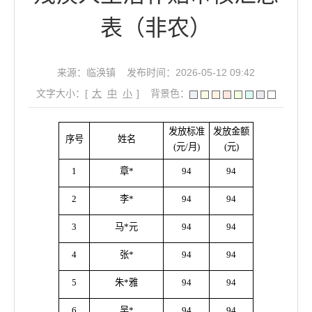
表（非农）
来源：临涣镇
发布时间：2026-05-12 09:42
文字大小：[
大
中
小
]
背景色：
发放标准
发放金额
序号
姓名
(元/月)
(元)
1
章*
94
94
2
李*
94
94
3
马*元
94
94
4
张*
94
94
5
朱*雅
94
94
6
吴*
94
94