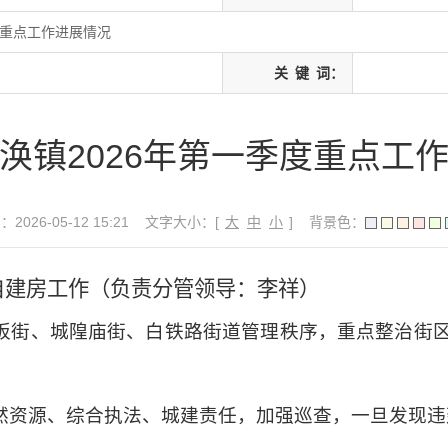
度重点工作进展情况
关
键
词：
涣镇2026年第一季度重点工
026-05-12 15:21
文字大小：[
大
中
小
]
背景色：
自建房工作
（
负责
分管领
导：李祥
）
石板街、城隍庙街、白铁路街道管理秩序，重点整治街
然资源、综合执法、城建责任，加强巡查，一旦发现违