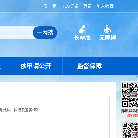
简
繁
RSS订阅
登录
加入收藏
长辈版
无障碍
报
依申请公开
监督保障
务分解、执行及落实情况
濉溪县政
政务微博