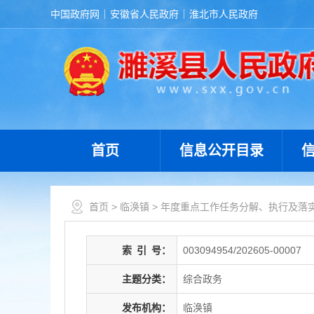
中国政府网
安徽省人民政府
淮北市人民政府
首页
信息公开目录
首页
>
临涣镇
>
年度重点工作任务分解、执行及落
索
引
号：
003094954/202605-00007
主题分类：
综合政务
发布机构：
临涣镇