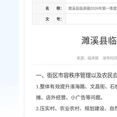
名
称：
濉溪县临涣镇2026年第一季
文
号：
濉溪县临
来源：临涣镇
发布时间：2
一
、街区市容秩序管理以及农民
1.整体有效提升淮海路、文昌街、
摊、店外经营、小广告等问题。
2.
压实村、农业农村、规划建设、自