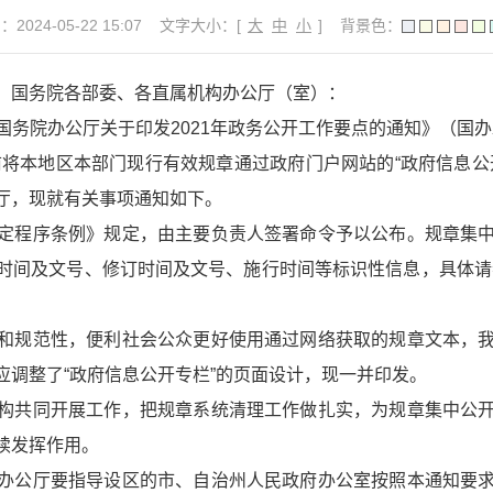
024-05-22 15:07
文字大小：[
大
中
小
]
背景色：
，国务院各部委、各直属机构办公厅（室）：
务院办公厅关于印发2021年政务公开工作要点的通知》（国办发
前将本地区本部门现行有效规章通过政府门户网站的“政府信息
厅，现就有关事项通知如下。
定程序条例》规定，由主要负责人签署命令予以公布。规章集
时间及文号、修订时间及文号、施行时间等标识性信息，具体请
和规范性，便利社会公众更好使用通过网络获取的规章文本，
应调整了“政府信息公开专栏”的页面设计，现一并印发。
构共同开展工作，把规章系统清理工作做扎实，为规章集中公
续发挥作用。
办公厅要指导设区的市、自治州人民政府办公室按照本通知要