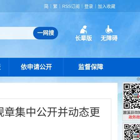
简
繁
RSS订阅
登录
加入收藏
长辈版
无障碍
报
依申请公开
监督保障
规章集中公开并动态更
濉溪县政
政务微博