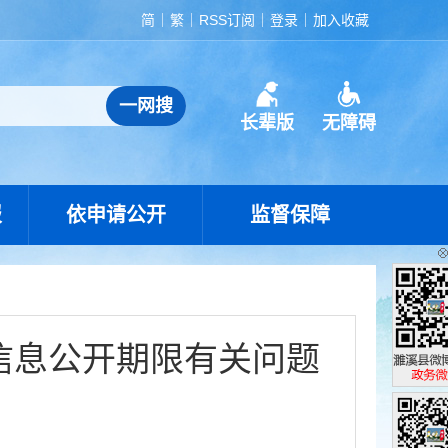
简
繁
RSS订阅
登录
加入收藏
长辈版
无障碍
报
依申请公开
监督保障
信息公开期限有关问题
濉溪县政
政务微博