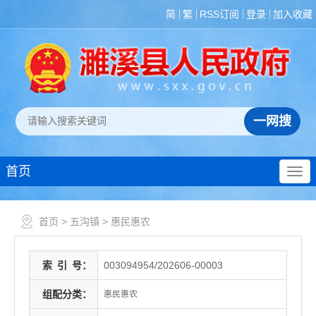
简
繁
RSS订阅
登录
加入收藏
首页
首页
>
五沟镇
>
惠民惠农
索
引
号：
003094954/202606-00003
组配分类：
惠民惠农