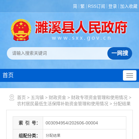
简
繁
RSS订阅
登录
加入收藏
首页
首页
>
五沟镇
>
财政资金
>
财政专项资金管理和使用情况
>
农村居民最低生活保障补助资金管理和使用情况
>
分配结果
索
引
号：
003094954/202606-00004
组配分类：
分配结果