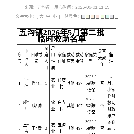
来源：五沟镇
发布时间：2026-06-01 11:15
文字大小：[
大
中
小
]
背景色：
五沟镇2026年5月第二批
临时救助名单
家
户
申
是否
备
序
困难成
庭
口
家庭
救助
救助
家庭类
请
未成
注
号
员
人
性
住址
原因
金额
型
人
年
口
质
5
2026.0
肖*
农
肖店
月：
1
肖*仁
1
其他
497
5新增
否
仁
业
村
小额
低保
临时
2026.0
戚*
农
白寺
救助
2
戚*帅
1
其他
497
5新增
否
帅
业
村
财政
低保
账户
2026.0
还剩
王*
农
五沟
3
王*青
3
其他
497
5新增
否
4917
青
业
村