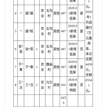
低保
1
元。
2026.0
农
五沟
2026
4
*
戚*晨
其他
497
5新增
是
业
村
年2
低保
月县
2026.0
拨付
农
五沟
5
*
戚*桩
其他
497
5新增
是
7万
业
村
低保
元备
用
2026.0
张*
农
五沟
金，
6
张*莉
1
其他
497
5新增
否
莉
业
村
本次
低保
花费
2026.0
于*
农
魏庙
4459
7
于*果
1
其他
497
5新增
是
果
业
村
元，
低保
还剩
2026.0
6554
王*
农
肖店
8
王*连
1
其他
980
5新增
否
1
连
业
村
特困
元。
445
9